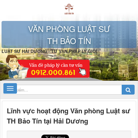
VĂN PHÒNG LUẬT SƯ
TH BẢO TÍN
LUẬT SƯ HẢI DƯƠNG - TƯ VẤN PHÁP LÝ GIỎI
Lĩnh vực hoạt động Văn phòng Luật sư
TH Bảo Tín tại Hải Dương