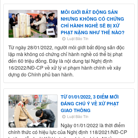
MÔI GIỚI BẤT ĐỘNG SẢN
NHƯNG KHÔNG CÓ CHỨNG
CHỈ HÀNH NGHỀ SẼ BỊ XỬ
PHẠT NẶNG NHƯ THẾ NÀO?
Luật Bảo Tín
Từ ngày 28/01/2022, người môi giới bất động sản độc
lập mà không có chứng chỉ hành nghề có thể bị phạt
đến 60 triệu đồng. Đây là nội dung tại Nghị định
16/2022/NĐ-CP về xử lý vi phạm hành chính về xây
dựng do Chính phủ ban hành.
TỪ 01/01/2022, 3 ĐIỂM MỚI
ĐÁNG CHÚ Ý VỀ XỬ PHẠT
GIAO THÔNG
Luật Bảo Tín
Ngày 01/01/2022 là thời điểm
chính thức có hiệu lực của Nghị định 118/2021/NĐ-CP