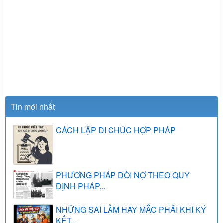
Tin mới nhất
CÁCH LẬP DI CHÚC HỢP PHÁP
PHƯƠNG PHÁP ĐÒI NỢ THEO QUY
ĐỊNH PHÁP...
NHỮNG SAI LẦM HAY MẮC PHẢI KHI KÝ
KẾT...