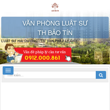
VĂN PHÒNG LUẬT SƯ
TH BẢO TÍN
LUẬT SƯ HẢI DƯƠNG - TƯ VẤN PHÁP LÝ GIỎI