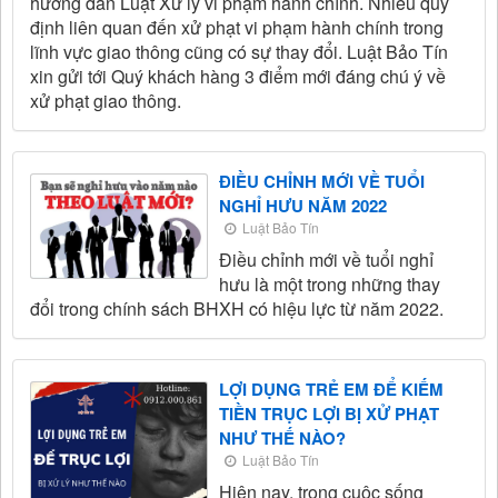
hướng dẫn Luật Xử lý vi phạm hành chính. Nhiều quy
định liên quan đến xử phạt vi phạm hành chính trong
lĩnh vực giao thông cũng có sự thay đổi. Luật Bảo Tín
xin gửi tới Quý khách hàng 3 điểm mới đáng chú ý về
xử phạt giao thông.
ĐIỀU CHỈNH MỚI VỀ TUỔI
NGHỈ HƯU NĂM 2022
Luật Bảo Tín
Điều chỉnh mới về tuổi nghỉ
hưu là một trong những thay
đổi trong chính sách BHXH có hiệu lực từ năm 2022.
LỢI DỤNG TRẺ EM ĐỂ KIẾM
TIỀN TRỤC LỢI BỊ XỬ PHẠT
NHƯ THẾ NÀO?
Luật Bảo Tín
Hiện nay, trong cuộc sống