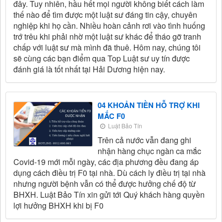
đây. Tuy nhiên, hầu hết mọi người không biết cách làm
thế nào để tìm được một luật sư đáng tin cậy, chuyên
nghiệp khi họ cần. Nhiều hoàn cảnh rơi vào tình huống
trớ trêu khi phải nhờ một luật sư khác để tháo gỡ tranh
chấp với luật sư mà mình đã thuê. Hôm nay, chúng tôi
sẽ cùng các bạn điểm qua Top Luật sư uy tín được
đánh giá là tốt nhất tại Hải Dương hiện nay.
04 KHOẢN TIỀN HỖ TRỢ KHI
MẮC F0
Luật Bảo Tín
Trên cả nước vẫn đang ghi
nhận hàng chục ngàn ca mắc
Covid-19 mới mỗi ngày, các địa phương đều đang áp
dụng cách điều trị F0 tại nhà. Dù cách ly điều trị tại nhà
nhưng người bệnh vẫn có thể được hưởng chế độ từ
BHXH. Luật Bảo Tín xin gửi tới Quý khách hàng quyền
lợi hưởng BHXH khi bị F0