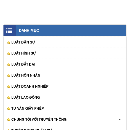
DANH MỤC
LUẬT DÂN SỰ
LUẬT HÌNH SỰ
LUẬT ĐẤT ĐAI
LUẬT HÔN NHÂN
LUẬT DOANH NGHIỆP
LUẬT LAO ĐỘNG
TƯ VẤN GIẤY PHÉP
CHÚNG TÔI VỚI TRUYỀN THÔNG