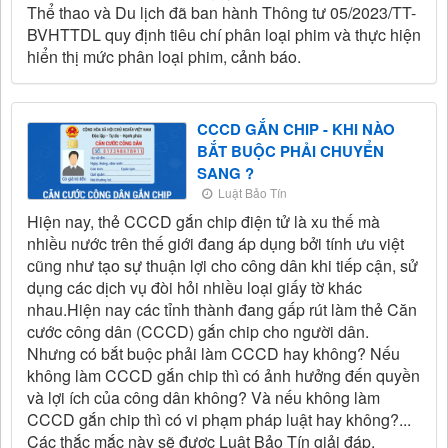
Thể thao và Du lịch đã ban hành Thông tư 05/2023/TT-
BVHTTDL quy định tiêu chí phân loại phim và thực hiện
hiển thị mức phân loại phim, cảnh báo.
CCCD GẮN CHIP - KHI NÀO
BẮT BUỘC PHẢI CHUYỂN
SANG ?
Luật Bảo Tín
Hiện nay, thẻ CCCD gắn chip điện tử là xu thế mà
nhiều nước trên thế giới đang áp dụng bởi tính ưu việt
cũng như tạo sự thuận lợi cho công dân khi tiếp cận, sử
dụng các dịch vụ đòi hỏi nhiều loại giấy tờ khác
nhau.Hiện nay các tỉnh thành đang gấp rút làm thẻ Căn
cước công dân (CCCD) gắn chip cho người dân.
Nhưng có bắt buộc phải làm CCCD hay không? Nếu
không làm CCCD gắn chip thì có ảnh hưởng đến quyền
và lợi ích của công dân không? Và nếu không làm
CCCD gắn chip thì có vi phạm pháp luật hay không?...
Các thắc mắc này sẽ được Luật Bảo Tín giải đáp.