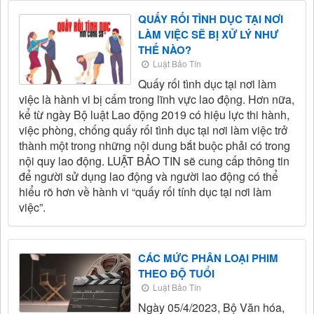
QUẤY RỐI TÌNH DỤC TẠI NƠI
LÀM VIỆC SẼ BỊ XỬ LÝ NHƯ
THẾ NÀO?
Luật Bảo Tín
Quấy rối tình dục tại nơi làm
việc là hành vi bị cấm trong lĩnh vực lao động. Hơn nữa,
kể từ ngày Bộ luật Lao động 2019 có hiệu lực thi hành,
việc phòng, chống quấy rối tình dục tại nơi làm việc trở
thành một trong những nội dung bắt buộc phải có trong
nội quy lao động. LUẬT BẢO TIN sẽ cung cấp thông tin
để người sử dụng lao động và người lao động có thể
hiểu rõ hơn về hành vi “quấy rối tính dục tại nơi làm
việc”.
CÁC MỨC PHÂN LOẠI PHIM
THEO ĐỘ TUỔI
Luật Bảo Tín
Ngày 05/4/2023, Bộ Văn hóa,