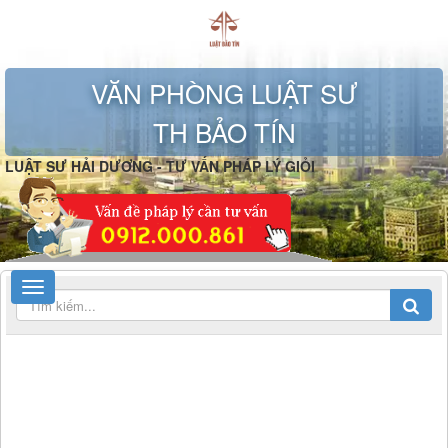
VĂN PHÒNG LUẬT SƯ
TH BẢO TÍN
LUẬT SƯ HẢI DƯƠNG - TƯ VẤN PHÁP LÝ GIỎI