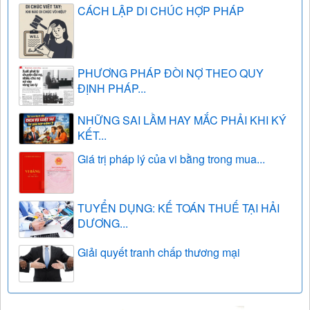
CÁCH LẬP DI CHÚC HỢP PHÁP
PHƯƠNG PHÁP ĐÒI NỢ THEO QUY
ĐỊNH PHÁP...
NHỮNG SAI LẦM HAY MẮC PHẢI KHI KÝ
KẾT...
Giá trị pháp lý của vi bằng trong mua...
TUYỂN DỤNG: KẾ TOÁN THUẾ TẠI HẢI
DƯƠNG...
Giải quyết tranh chấp thương mại