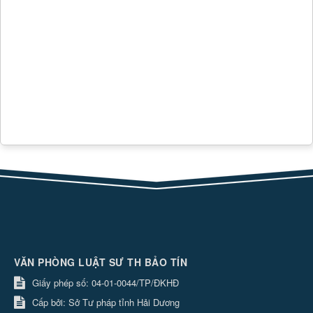
VĂN PHÒNG LUẬT SƯ TH BẢO TÍN
Giấy phép số: 04-01-0044/TP/ĐKHĐ
Cấp bởi: Sở Tư pháp tỉnh Hải Dương