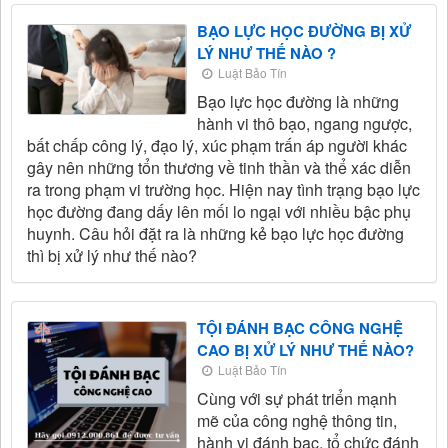
BẠO LỰC HỌC ĐƯỜNG BỊ XỬ
LÝ NHƯ THẾ NÀO ?
Luật Bảo Tín
Bạo lực học đường là những
hành vi thô bạo, ngang ngược,
bất chấp công lý, đạo lý, xúc phạm trấn áp người khác
gây nên những tổn thương về tinh thần và thể xác diễn
ra trong phạm vi trường học. Hiện nay tình trạng bạo lực
học đường đang dấy lên mối lo ngại với nhiều bậc phụ
huynh. Câu hỏi đặt ra là những kẻ bạo lực học đường
thì bị xử lý như thế nào?
TỘI ĐÁNH BẠC CÔNG NGHỆ
CAO BỊ XỬ LÝ NHƯ THẾ NÀO?
Luật Bảo Tín
Cùng với sự phát triển mạnh
mẽ của công nghệ thông tin,
hành vi đánh bạc, tổ chức đánh