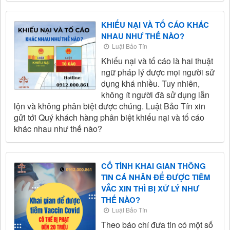
KHIẾU NẠI VÀ TỐ CÁO KHÁC
NHAU NHƯ THẾ NÀO?
Luật Bảo Tín
Khiếu nại và tố cáo là hai thuật
ngữ pháp lý được mọi người sử
dụng khá nhiều. Tuy nhiên,
không ít người đã sử dụng lẫn
lộn và không phân biệt được chúng. Luật Bảo Tín xin
gửi tới Quý khách hàng phân biệt khiếu nại và tố cáo
khác nhau như thế nào?
CỐ TÌNH KHAI GIAN THÔNG
TIN CÁ NHÂN ĐỂ ĐƯỢC TIÊM
VẮC XIN THÌ BỊ XỬ LÝ NHƯ
THẾ NÀO?
Luật Bảo Tín
Theo báo chí đưa tin có một số