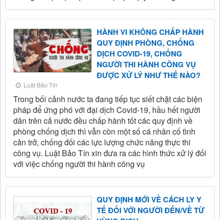
HÀNH VI KHÔNG CHẤP HÀNH
QUY ĐỊNH PHÒNG, CHỐNG
DỊCH COVID-19, CHỐNG
NGƯỜI THI HÀNH CÔNG VỤ
ĐƯỢC XỬ LÝ NHƯ THẾ NÀO?
Luật Bảo Tín
Trong bối cảnh nước ta đang tiếp tục siết chặt các biện
pháp để ứng phó với đại dịch Covid-19, hầu hết người
dân trên cả nước đều chấp hành tốt các quy định về
phòng chống dịch thì vẫn còn một số cá nhân cố tình
cản trở, chống đối các lực lượng chức năng thực thi
công vụ. Luật Bảo Tín xin đưa ra các hình thức xử lý đối
với việc chống người thi hành công vụ
QUY ĐỊNH MỚI VỀ CÁCH LY Y
TẾ ĐỐI VỚI NGƯỜI ĐẾN/VỀ TỪ