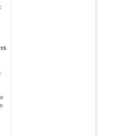
:
trả
a
ặc
ôn