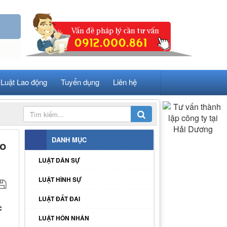
Luật Lao động
Tuyển dụng
Liên hệ
DANH MỤC
ao
LUẬT DÂN SỰ
LUẬT HÌNH SỰ
LUẬT ĐẤT ĐAI
c
LUẬT HÔN NHÂN