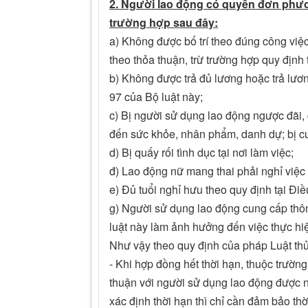
2. Người lao động có quyền đơn phư
trường hợp sau đây:
a) Không được bố trí theo đúng công việ
theo thỏa thuận, trừ trường hợp quy định 
b) Không được trả đủ lương hoặc trả lươn
97 của Bộ luật này;
c) Bị người sử dụng lao động ngược đãi,
đến sức khỏe, nhân phẩm, danh dự; bị c
d) Bị quấy rối tình dục tại nơi làm việc;
đ) Lao động nữ mang thai phải nghỉ việc 
e) Đủ tuổi nghỉ hưu theo quy định tại Đi
g) Người sử dụng lao động cung cấp thôn
luật này làm ảnh hưởng đến việc thực hi
Như vậy theo quy định của pháp Luật thủ
- Khi hợp đồng hết thời hạn, thuộc trư
thuận với người sử dụng lao động được ng
xác định thời hạn thì chỉ cần đảm bảo thờ