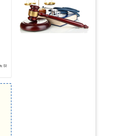
n:
St