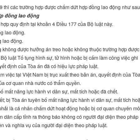
9 thì các trường hợp được chấm dứt hợp đồng lao động như sau
ợp đồng lao động
 hợp quy định tại khoản 4 Điều 177 của Bộ luật này.
g lao động.
 lao động.
ng không được hưởng án treo hoặc không thuộc trường hợp được 
 Bộ luật Tố tụng hình sự, tử hình hoặc bị cấm làm công việc ghi
ết định của Tòa án đã có hiệu lực pháp luật.
m việc tại Việt Nam bị trục xuất theo bản án, quyết định của Tò
 của cơ quan nhà nước có thẩm quyền.
bố mất năng lực hành vi dân sự, mất tích hoặc đã chết.
t; bị Tòa án tuyên bố mất năng lực hành vi dân sự, mất tích ho
phải là cá nhân chấm dứt hoạt động hoặc bị cơ quan chuyên m
 dân cấp tỉnh ra thông báo không có người đại diện theo pháp
n và nghĩa vụ của người đại diện theo pháp luật.