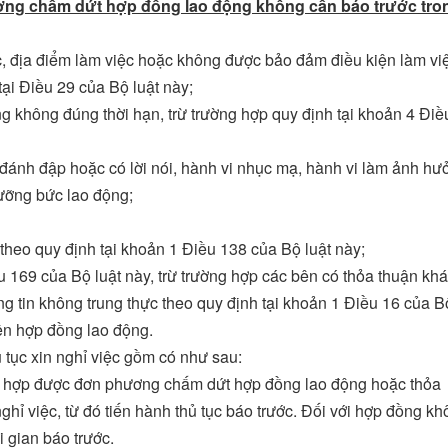
ơng chấm dứt hợp đồng lao động không cần báo trước tro
c, địa điểm làm việc hoặc không được bảo đảm điều kiện làm vi
tại Điều 29 của Bộ luật này;
g không đúng thời hạn, trừ trường hợp quy định tại khoản 4 Điề
 đánh đập hoặc có lời nói, hành vi nhục mạ, hành vi làm ảnh hư
ưỡng bức lao động;
theo quy định tại khoản 1 Điều 138 của Bộ luật này;
ều 169 của Bộ luật này, trừ trường hợp các bên có thỏa thuận khá
g tin không trung thực theo quy định tại khoản 1 Điều 16 của B
ện hợp đồng lao động.
 tục xin nghỉ việc gồm có như sau:
ờng hợp được đơn phương chấm dứt hợp đồng lao động hoặc thỏa
hỉ việc, từ đó tiến hành thủ tục báo trước. Đối với hợp đồng k
i gian báo trước.