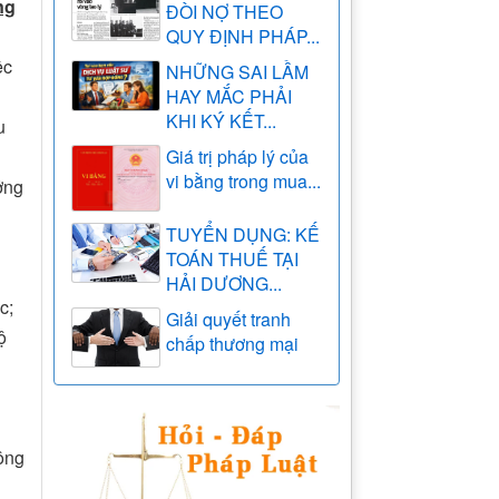
ng
ĐÒI NỢ THEO
QUY ĐỊNH PHÁP...
ệc
NHỮNG SAI LẦM
HAY MẮC PHẢI
KHI KÝ KẾT...
u
Giá trị pháp lý của
vi bằng trong mua...
ởng
TUYỂN DỤNG: KẾ
TOÁN THUẾ TẠI
HẢI DƯƠNG...
c;
Giải quyết tranh
ộ
chấp thương mại
hông