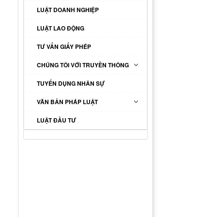
LUẬT DOANH NGHIỆP
LUẬT LAO ĐỘNG
TƯ VẤN GIẤY PHÉP
CHÚNG TÔI VỚI TRUYỀN THÔNG
TUYỂN DỤNG NHÂN SỰ
VĂN BẢN PHÁP LUẬT
LUẬT ĐẦU TƯ