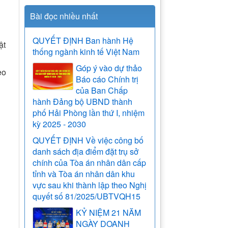
Bài đọc nhiều nhất
QUYẾT ĐỊNH Ban hành Hệ
ật
thống ngành kinh tế Việt Nam
Góp ý vào dự thảo
eo
Báo cáo Chính trị
của Ban Chấp
hành Đảng bộ UBND thành
phố Hải Phòng lần thứ I, nhiệm
kỳ 2025 - 2030
QUYẾT ĐỊNH Về việc công bố
danh sách địa điểm đặt trụ sở
chính của Tòa án nhân dân cấp
tỉnh và Tòa án nhân dân khu
vực sau khi thành lập theo Nghị
quyết số 81/2025/UBTVQH15
KỶ NIỆM 21 NĂM
NGÀY DOANH