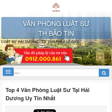
VĂN PHÒNG LUẬT SƯ
TH BẢO TÍN
LUẬT SƯ HẢI DƯƠNG - TƯ VẤN PHÁP LÝ GIỎI
Top 4 Văn Phòng Luật Sư Tại Hải
Dương Uy Tín Nhất