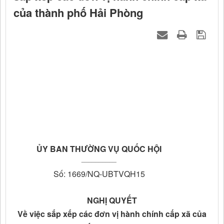
của thành phố Hải Phòng
ỦY BAN THƯỜNG VỤ QUỐC HỘI
CỘ
__________
Số: 1669/NQ-UBTVQH15
NGHỊ QUYẾT
Về việc sắp xếp các đơn vị hành chính cấp xã của