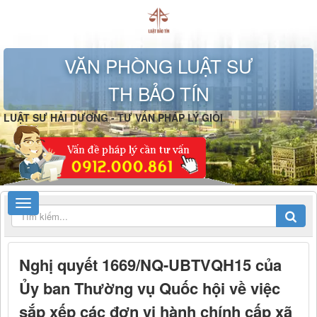
VĂN PHÒNG LUẬT SƯ
TH BẢO TÍN
LUẬT SƯ HẢI DƯƠNG - TƯ VẤN PHÁP LÝ GIỎI
Nghị quyết 1669/NQ-UBTVQH15 của
Ủy ban Thường vụ Quốc hội về việc
sắp xếp các đơn vị hành chính cấp xã