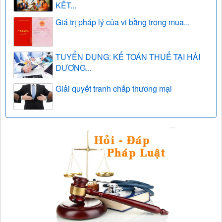
KẾT...
Giá trị pháp lý của vi bằng trong mua...
TUYỂN DỤNG: KẾ TOÁN THUẾ TẠI HẢI
DƯƠNG...
Giải quyết tranh chấp thương mại