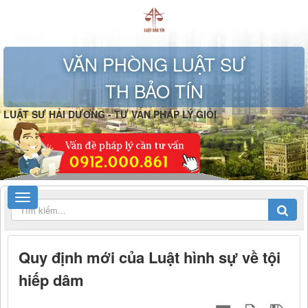
VĂN PHÒNG LUẬT SƯ
TH BẢO TÍN
LUẬT SƯ HẢI DƯƠNG - TƯ VẤN PHÁP LÝ GIỎI
Quy định mới của Luật hình sự về tội
hiếp dâm