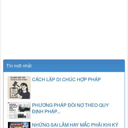
Tin mới nhất
CÁCH LẬP DI CHÚC HỢP PHÁP
PHƯƠNG PHÁP ĐÒI NỢ THEO QUY
ĐỊNH PHÁP...
NHỮNG SAI LẦM HAY MẮC PHẢI KHI KÝ