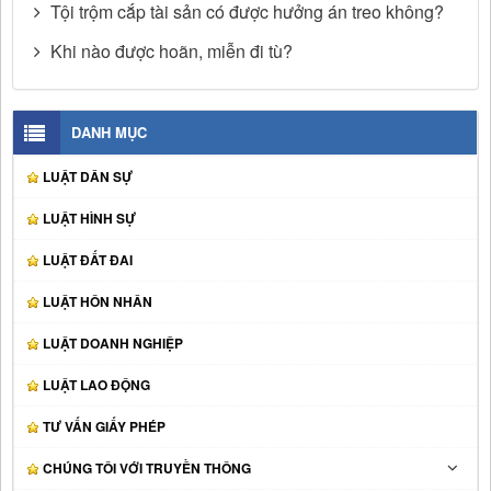
Tội trộm cắp tài sản có được hưởng án treo không?
Khi nào được hoãn, miễn đi tù?
DANH MỤC
LUẬT DÂN SỰ
LUẬT HÌNH SỰ
LUẬT ĐẤT ĐAI
LUẬT HÔN NHÂN
LUẬT DOANH NGHIỆP
LUẬT LAO ĐỘNG
TƯ VẤN GIẤY PHÉP
CHÚNG TÔI VỚI TRUYỀN THÔNG