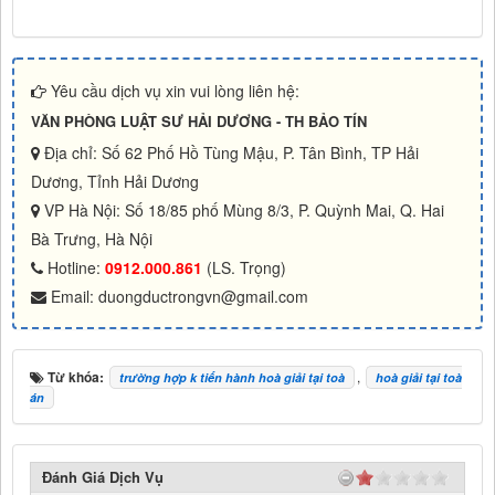
Yêu cầu dịch vụ xin vui lòng liên hệ:
VĂN PHÒNG LUẬT SƯ HẢI DƯƠNG - TH BẢO TÍN
Địa chỉ: Số 62 Phố Hồ Tùng Mậu, P. Tân Bình, TP Hải
Dương, Tỉnh Hải Dương
VP Hà Nội: Số 18/85 phố Mùng 8/3, P. Quỳnh Mai, Q. Hai
Bà Trưng, Hà Nội
Hotline:
0912.000.861
(LS. Trọng)
Email: duongductrongvn@gmail.com
Từ khóa:
,
trường hợp k tiến hành hoà giải tại toà
hoà giải tại toà
án
Đánh Giá Dịch Vụ