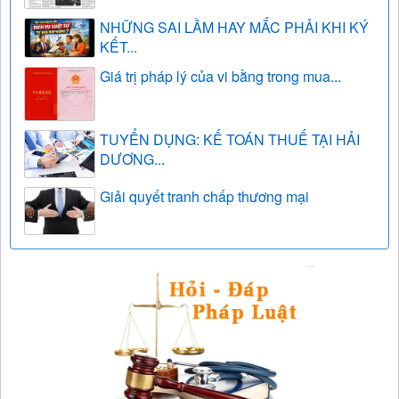
NHỮNG SAI LẦM HAY MẮC PHẢI KHI KÝ
KẾT...
Giá trị pháp lý của vi bằng trong mua...
TUYỂN DỤNG: KẾ TOÁN THUẾ TẠI HẢI
DƯƠNG...
Giải quyết tranh chấp thương mại