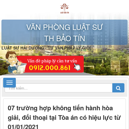
VĂN PHÒNG LUẬT SƯ
TH BẢO TÍN
LUẬT SƯ HẢI DƯƠNG - TƯ VẤN PHÁP LÝ GIỎI
07 trường hợp không tiến hành hòa
giải, đối thoại tại Tòa án có hiệu lực từ
01/01/2021