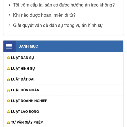
Tội trộm cắp tài sản có được hưởng án treo không?
Khi nào được hoãn, miễn đi tù?
Giải quyết vấn đề dân sự trong vụ án hình sự
DANH MỤC
LUẬT DÂN SỰ
LUẬT HÌNH SỰ
LUẬT ĐẤT ĐAI
LUẬT HÔN NHÂN
LUẬT DOANH NGHIỆP
LUẬT LAO ĐỘNG
TƯ VẤN GIẤY PHÉP