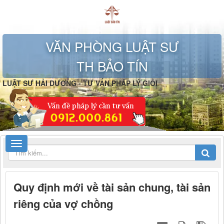
VĂN PHÒNG LUẬT SƯ
TH BẢO TÍN
LUẬT SƯ HẢI DƯƠNG - TƯ VẤN PHÁP LÝ GIỎI
Quy định mới về tài sản chung, tài sản
riêng của vợ chồng