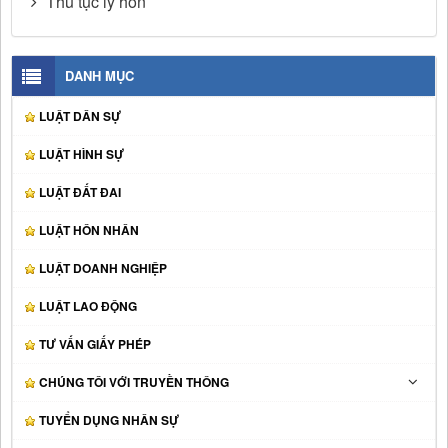
Thủ tục ly hôn
DANH MỤC
LUẬT DÂN SỰ
LUẬT HÌNH SỰ
LUẬT ĐẤT ĐAI
LUẬT HÔN NHÂN
LUẬT DOANH NGHIỆP
LUẬT LAO ĐỘNG
TƯ VẤN GIẤY PHÉP
CHÚNG TÔI VỚI TRUYỀN THÔNG
TUYỂN DỤNG NHÂN SỰ