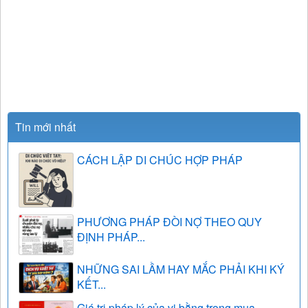
Tin mới nhất
CÁCH LẬP DI CHÚC HỢP PHÁP
PHƯƠNG PHÁP ĐÒI NỢ THEO QUY
ĐỊNH PHÁP...
NHỮNG SAI LẦM HAY MẮC PHẢI KHI KÝ
KẾT...
Giá trị pháp lý của vi bằng trong mua...