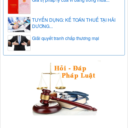
TUYỂN DỤNG: KẾ TOÁN THUẾ TẠI HẢI
DƯƠNG...
Giải quyết tranh chấp thương mại