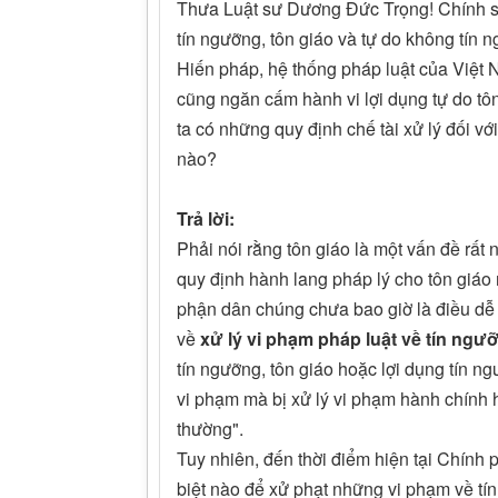
Thưa Luật sư Dương Đức Trọng! Chính sá
tín ngưỡng, tôn giáo và tự do không tín 
Hiến pháp, hệ thống pháp luật của Việt 
cũng ngăn cấm hành vi lợi dụng tự do tô
ta có những quy định chế tài xử lý đối với
nào?
Trả lời:
Phải nói rằng tôn giáo là một vấn đề rất
quy định hành lang pháp lý cho tôn giáo
phận dân chúng chưa bao giờ là điều dễ 
về
xử lý vi phạm pháp luật về tín ngưỡ
tín ngưỡng, tôn giáo hoặc lợi dụng tín ng
vi phạm mà bị xử lý vi phạm hành chính ho
thường".
Tuy nhiên, đến thời điểm hiện tại Chính
biệt nào để xử phạt những vi phạm về tí