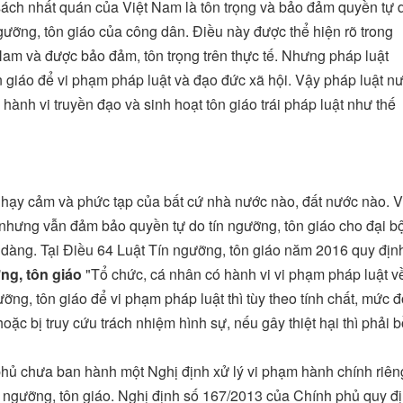
ch nhất quán của Việt Nam là tôn trọng và bảo đảm quyền tự 
ngưỡng, tôn giáo của công dân. Điều này được thể hiện rõ trong
Nam và được bảo đảm, tôn trọng trên thực tế. Nhưng pháp luật
n giáo để vi phạm pháp luật và đạo đức xã hội. Vậy pháp luật n
 hành vi truyền đạo và sinh hoạt tôn giáo trái pháp luật như thế
 nhạy cảm và phức tạp của bất cứ nhà nước nào, đất nước nào. V
 nhưng vẫn đảm bảo quyền tự do tín ngưỡng, tôn giáo cho đại b
dàng. Tại Điều 64 Luật Tín ngưỡng, tôn giáo năm 2016 quy địn
ng, tôn giáo
"Tổ chức, cá nhân có hành vi vi phạm pháp luật v
ưỡng, tôn giáo để vi phạm pháp luật thì tùy theo tính chất, mức 
ặc bị truy cứu trách nhiệm hình sự, nếu gây thiệt hại thì phải b
 phủ chưa ban hành một Nghị định xử lý vi phạm hành chính riên
n ngưỡng, tôn giáo. Nghị định số 167/2013 của Chính phủ quy đ