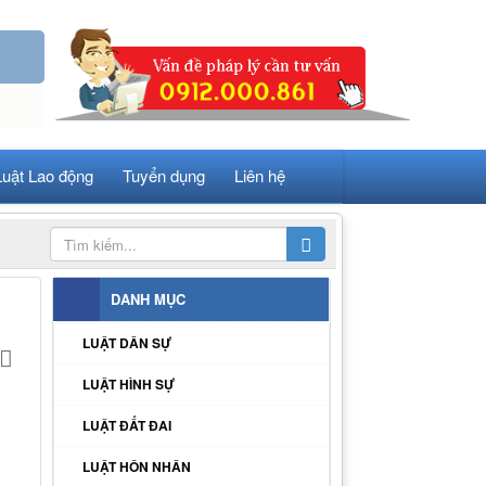
Luật Lao động
Tuyển dụng
Liên hệ
DANH MỤC
LUẬT DÂN SỰ
LUẬT HÌNH SỰ
LUẬT ĐẤT ĐAI
LUẬT HÔN NHÂN