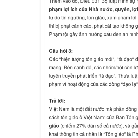
Thêm vào đó, Điều 331 Bộ luật Hình sự
phạm lợi ích của Nhà nước, quyền, lợ
tự do tín ngưỡng, tôn giáo, xâm phạm lợi
thì bị phạt cảnh cáo, phạt cải tạo không
Phạm tội gây ảnh hưởng xấu đến an ninh, tr
Câu hỏi 3:
Các "hiện tượng tôn giáo mới", "tà đạo" 
mạng. Bên cạnh đó, các nhóm/hội còn lợi
tuyên truyền phát triển “tà đạo”. Thưa l
phạm vi hoạt động của các dòng “đạo lạ”
Trả lời:
Việt Nam là một đất nước mà phần đông 
sách tôn giáo ở Việt Nam” của Ban Tôn g
giáo
(chiếm 27% dân số cả nước), và gần 
khai thông tin cá nhân là “Tôn giáo” là 