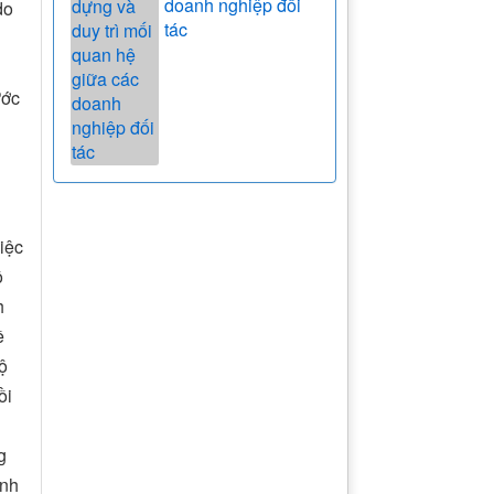
doanh nghiệp đối
do
tác
ước
iệc
ộ
h
ề
độ
ồi
g
ịnh