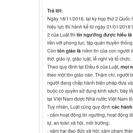
Trả lời:
Ngày 18/11/2016, tại kỳ họp thứ 2 Quốc 
hiệu lực thi hành kể từ ngày 01/01/2018
2 của Luật thì
tín ngưỡng được hiểu là
liền với phong tục, tập quán truyền thốn
Còn
tôn giáo là
niềm tin của con người t
thờ, giáo lý, giáo luật, lễ nghi và tổ chức.
Theo quy định tại Điều 6 của Luật,
mọi n
theo một tôn giáo nào. Thậm chí, người b
người đang chấp hành biện pháp đưa vào 
buộc có quyền sử dụng kinh sách, bày tỏ
tại Việt Nam được Nhà nước Việt Nam tôn
Tuy nhiên, Luật cũng quy định
các hành
- cấm hoạt động tín ngưỡng, hoạt động t
tự, an toàn xã hội, môi trường;
- xâm hại đạo đức xã hội; xâm phạm thân