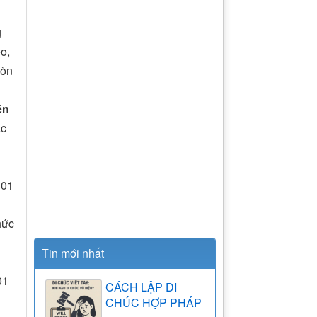
g
o,
còn
ền
ặc
 01
hức
n
Tin mới nhất
01
CÁCH LẬP DI
CHÚC HỢP PHÁP