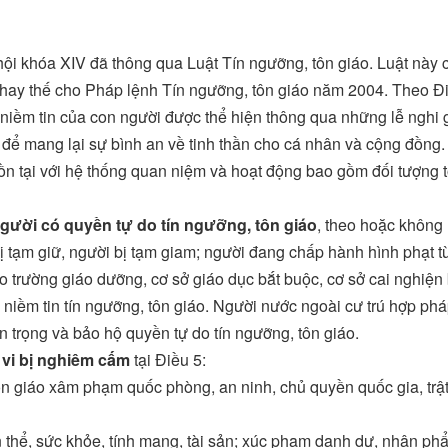
hội khóa XIV đã thông qua Luật Tín ngưỡng, tôn giáo. Luật này 
 thay thế cho Pháp lệnh Tín ngưỡng, tôn giáo năm 2004. Theo Đ
niềm tin của con người được thể hiện thông qua những lễ nghi 
g để mang lại sự bình an về tinh thần cho cá nhân và cộng đồng.
ồn tại với hệ thống quan niệm và hoạt động bao gồm đối tượng 
gười có quyền tự do tín ngưỡng, tôn giáo
, theo hoặc không
ị tạm giữ, người bị tạm giam; người đang chấp hành hình phạt tù
trường giáo dưỡng, cơ sở giáo dục bắt buộc, cơ sở cai nghiện 
 niềm tin tín ngưỡng, tôn giáo. Người nước ngoài cư trú hợp ph
 trọng và bảo hộ quyền tự do tín ngưỡng, tôn giáo.
 vi bị nghiêm cấm
tại Điều 5:
ôn giáo xâm phạm quốc phòng, an ninh, chủ quyền quốc gia, trậ
 thể, sức khỏe, tính mạng, tài sản; xúc phạm danh dự, nhân ph