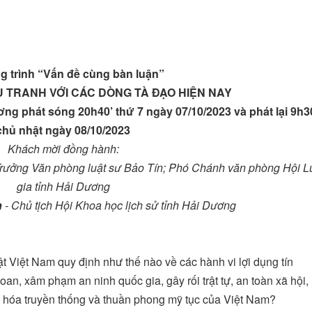
 trình “Vấn đề cùng bàn luận”
U TRANH VỚI CÁC DÒNG TÀ ĐẠO HIỆN NAY
ơng phát sóng 20h40’ thứ 7 ngày 07/10/2023 và phát lại 9h3
chủ nhật ngày 08/10/2023
Khách mời đồng hành:
Trưởng Văn phòng luật sư Bảo Tín; Phó Chánh văn phòng Hội L
gia tỉnh Hải Dương
h
- Chủ tịch Hội Khoa học lịch sử tỉnh Hải Dương
 Việt Nam quy định như thế nào về các hành vi lợi dụng tín
oan, xâm phạm an ninh quốc gia, gây rối trật tự, an toàn xã hội,
văn hóa truyền thống và thuần phong mỹ tục của Việt Nam?