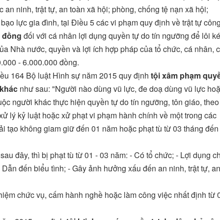
 an ninh, trật tự, an toàn xã hội; phòng, chống tệ nạn xã hội;
o lực gia đình, tại Điều 5 các vi phạm quy định về trật tự côn
0 đồng
đối với cá nhân lợi dụng quyền tự do tín ngưỡng để lôi ké
ủa Nhà nước, quyền và lợi ích hợp pháp của tổ chức, cá nhân, 
0.000 - 6.000.000 đồng.
Điều 164 Bộ luật Hình sự năm 2015 quy định
tội xâm phạm quy
 khác
như sau: "Người nào dùng vũ lực, đe doạ dùng vũ lực ho
uộc người khác thực hiện quyền tự do tín ngưỡng, tôn giáo, theo
xử lý kỷ luật hoặc xử phạt vi phạm hành chính về một trong các
cải tạo không giam giữ đến 01 năm hoặc phạt tù từ 03 tháng đến
au đây, thì bị phạt tù từ 01 - 03 năm: - Có tổ chức; - Lợi dụng c
- Dẫn đến biểu tình; - Gây ảnh hưởng xấu đến an ninh, trật tự, a
hiệm chức vụ, cấm hành nghề hoặc làm công việc nhất định từ 