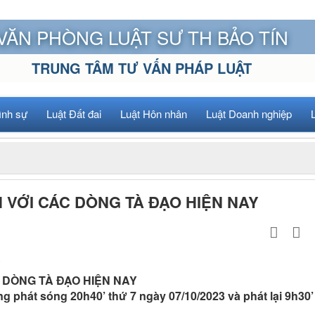
VĂN PHÒNG LUẬT SƯ TH BẢO TÍN
TRUNG TÂM TƯ VẤN PHÁP LUẬT
ình sự
Luật Đất đai
Luật Hôn nhân
Luật Doanh nghiệp
 VỚI CÁC DÒNG TÀ ĐẠO HIỆN NAY
”
 DÒNG TÀ ĐẠO HIỆN NAY
g phát sóng 20h40’ thứ 7 ngày 07/10/2023 và phát lại 9h30’