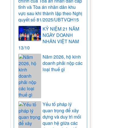
chính của Tòa án nhân dân cấp
tỉnh và Tòa án nhân dân khu
vực sau khi thành lập theo Nghị
quyết số 81/2025/UBTVQH15
KỶ NIỆM 21 NĂM
NGÀY DOANH
NHÂN VIỆT NAM
13/10
Năm 2026, hộ kinh
doanh phải nộp các
loại thuế gì
Yếu tố pháp lý
quan trọng để xây
dựng và duy trì mối
quan hệ giữa các