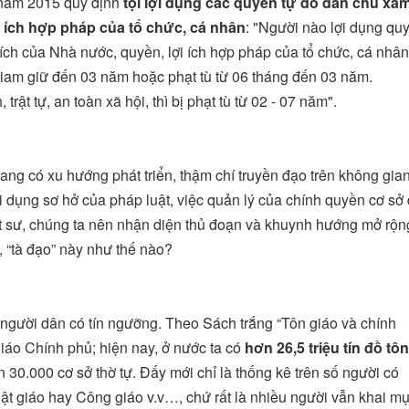
 năm 2015 quy định
tội lợi dụng các quyền tự do dân chủ xâ
i ích hợp pháp của tổ chức, cá nhân
: "Người nào lợi dụng qu
 ích của Nhà nước, quyền, lợi ích hợp pháp của tổ chức, cá nhân
 giam giữ đến 03 năm hoặc phạt tù từ 06 tháng đến 03 năm.
ật tự, an toàn xã hội, thì bị phạt tù từ 02 - 07 năm".
đang có xu hướng phát triển, thậm chí truyền đạo trên không gia
 dụng sơ hở của pháp luật, việc quản lý của chính quyền cơ sở
uật sư, chúng ta nên nhận diện thủ đoạn và khuynh hướng mở rộn
, “tà đạo” này như thế nào?
người dân có tín ngưỡng. Theo Sách trắng “Tôn giáo và chính
iáo Chính phủ; hiện nay, ở nước ta có
hơn 26,5 triệu tín đồ tôn
30.000 cơ sở thờ tự. Đấy mới chỉ là thống kê trên số người có
Phật giáo hay Công giáo v.v…, chứ rất là nhiều người vẫn khai m