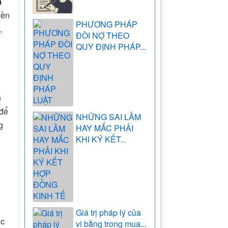
m
yền
PHƯƠNG PHÁP
,
ĐÒI NỢ THEO
QUY ĐỊNH PHÁP...
n
 để
NHỮNG SAI LẦM
g
HAY MẮC PHẢI
KHI KÝ KẾT...
Giá trị pháp lý của
ục
vi bằng trong mua...