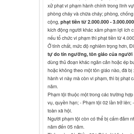
xử phạt vi phạm hành chính trong lĩnh vực
phòng cháy và chữa cháy; phòng, chống bạ
cộng,
phạt tiền từ 2.000.000 - 3.000.00
kích động người khác xâm phạm lợi ích c
nếu tổ chức vi phạm thì phạt tiền từ 4.00
Ở tính chất, mức độ nghiêm trọng hơn, 
tự do tín ngưỡng, tôn giáo của người
dùng thủ đoạn khác ngăn cản hoặc ép b
hoặc không theo một tôn giáo nào, đã bị 
hành vi này mà còn vi phạm, thì bị phạt 
năm.
Phạm tội thuộc một trong các trường hợp s
vụ, quyền hạn; - Phạm tội 02 lần trở lên; 
toàn xã hội.
Người phạm tội còn có thể bị cấm đảm n
năm đến 05 năm.