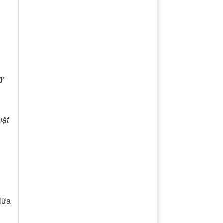
0’
uật
 lừa