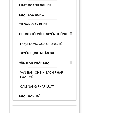
LUẬT DOANH NGHIỆP
LUẬT LAO ĐỘNG
TƯ VẤN GIẤY PHÉP
CHÚNG TÔI VỚI TRUYỀN THÔNG
HOẠT ĐỘNG CỦA CHÚNG TÔI
TUYỂN DỤNG NHÂN SỰ
VĂN BẢN PHÁP LUẬT
VĂN BẢN, CHÍNH SÁCH PHÁP
LUẬT MỚI
CẨM NANG PHÁP LUẬT
LUẬT ĐẦU TƯ