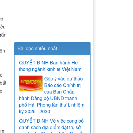
có
iều
gắn
Bài đọc nhiều nhất
tôn
QUYẾT ĐỊNH Ban hành Hệ
thống ngành kinh tế Việt Nam
;
Góp ý vào dự thảo
bắt
Báo cáo Chính trị
áp
của Ban Chấp
hành Đảng bộ UBND thành
phố Hải Phòng lần thứ I, nhiệm
kỳ 2025 - 2030
t
QUYẾT ĐỊNH Về việc công bố
danh sách địa điểm đặt trụ sở
ẩm