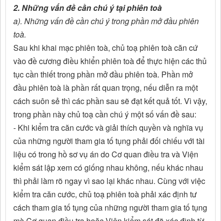
2. Những vấn đề cần chú ý tại phiên toà
a). Những vấn đề cần chú ý trong phần mở đầu phiên
toà.
Sau khi khai mạc phiên toà, chủ toạ phiên toà căn cứ
vào đề cương điều khiển phiên toà để thực hiện các thủ
tục cần thiết trong phần mở đầu phiên toà. Phần mở
đầu phiên toà là phần rất quan trọng, nếu diễn ra một
cách suôn sẻ thì các phần sau sẽ đạt kết quả tốt. Vì vậy,
trong phần này chủ toạ cần chú ý một số vấn đề sau:
- Khi kiểm tra căn cước và giải thích quyền và nghĩa vụ
của những người tham gia tố tụng phải đối chiếu với tài
liệu có trong hồ sơ vụ án do Cơ quan điều tra và Viện
kiểm sát lập xem có giống nhau không, nếu khác nhau
thì phải làm rõ ngay vì sao lại khác nhau. Cùng với việc
kiểm tra căn cước, chủ toạ phiên toà phải xác định tư
cách tham gia tố tụng của những người tham gia tố tụng
mà Cơ quan điều tra hoặc Viện kiểm sát đã xác định từ