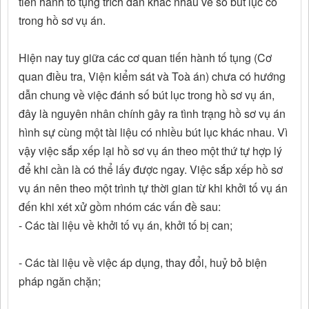
tiến hành tố tụng trích dẫn khác nhau về số bút lục có
trong hồ sơ vụ án.
Hiện nay tuy giữa các cơ quan tiến hành tố tụng (Cơ
quan điều tra, Viện kiểm sát và Toà án) chưa có hướng
dẫn chung về việc đánh số bút lục trong hồ sơ vụ án,
đây là nguyên nhân chính gây ra tình trạng hồ sơ vụ án
hình sự cùng một tài liệu có nhiều bút lục khác nhau. Vì
vậy việc sắp xếp lại hồ sơ vụ án theo một thứ tự hợp lý
để khi cần là có thể lấy được ngay. Việc sắp xếp hồ sơ
vụ án nên theo một trình tự thời gian từ khi khởi tố vụ án
đến khi xét xử gồm nhóm các vấn đề sau:
- Các tài liệu về khởi tố vụ án, khởi tố bị can;
- Các tài liệu về việc áp dụng, thay đổi, huỷ bỏ biện
pháp ngăn chặn;