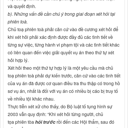
và quyết định.
b). Những vấn đề cần chú ý trong giai đoạn xét hỏi tại
phiên toà.
Chủ toạ phiên toà phải căn cứ vào đề cương xét hỏi để
khi xét hỏi phải xác định được đầy đủ các tình tiết về
từng sự việc, từng hành vi phạm tội và các tình tiết khác
có liên quan đến việc giải quyết vụ án theo thứ tự xét
hỏi hợp lý.
Xét hỏi theo một thứ tự hợp lý là một yêu cầu mà chủ
toạ phiên toà phải dự kiến trước, căn cứ vào các tình tiết
của vụ án đã được cơ quan điều tra thu thập có trong hồ
sơ vụ án, nhất là đối với vụ án có nhiều bị cáo bị truy tố
về nhiều tội khác nhau.
Thực tiễn xét xử cho thấy, do Bộ luật tố tụng hình sự
2003 vẫn quy định: “Khi xét hỏi từng người, chủ
tọa phiên tòa
hỏi trước
rồi đến các Hội thẩm, sau đó