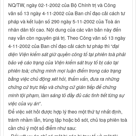
NQ/TW, ngày 02-1-2002 của Bộ Chính trị và Công
văn số 13 ngày 4-11-2002 của Ban chỉ đạo cải cách tư
pháp và kết luận số 290 ngày 5-11-2002 của Toà án
nhân dân tối cao. Nội dung của các văn bản này đến
nay vẫn còn nguyên giá trị. Theo Công văn số 13 ngày
4-11-2002 của Ban chỉ đạo cải cách tư pháp thì “
đại
diện Viện kiểm sát giữ quyền công tố tại phiên toà phải
bảo vệ cáo trạng của Viện kiểm sát truy tố bị cáo tại
phiên toà; chứng minh mọi luận điểm trong cáo trạng
bằng việc chủ động xét hỏi, thẩm vấn, đưa ra những
chứng cứ trực tiếp và chứng cứ gián tiếp để chứng
minh tội phạm, làm sáng tỏ đầy đủ các tình tiết từng sự
việc của vụ án
”.
Để việc xét hỏi được hợp lý theo một thứ tự nhất định,
tránh nhầm lẫn, trùng lặp hoặc bỏ sót, chủ toạ phiên toà
cần chú ý một số điểm như sau: