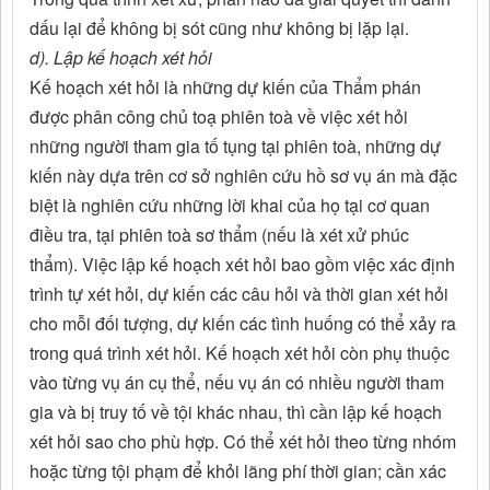
dấu lại để không bị sót cũng như không bị lặp lại.
d). Lập kế hoạch xét hỏi
Kế hoạch xét hỏi là những dự kiến của Thẩm phán
được phân công chủ toạ phiên toà về việc xét hỏi
những người tham gia tố tụng tại phiên toà, những dự
kiến này dựa trên cơ sở nghiên cứu hồ sơ vụ án mà đặc
biệt là nghiên cứu những lời khai của họ tại cơ quan
điều tra, tại phiên toà sơ thẩm (nếu là xét xử phúc
thẩm). Việc lập kế hoạch xét hỏi bao gồm việc xác định
trình tự xét hỏi, dự kiến các câu hỏi và thời gian xét hỏi
cho mỗi đối tượng, dự kiến các tình huống có thể xảy ra
trong quá trình xét hỏi. Kế hoạch xét hỏi còn phụ thuộc
vào từng vụ án cụ thể, nếu vụ án có nhiều người tham
gia và bị truy tố về tội khác nhau, thì cần lập kế hoạch
xét hỏi sao cho phù hợp. Có thể xét hỏi theo từng nhóm
hoặc từng tội phạm để khỏi lãng phí thời gian; cần xác