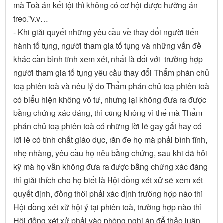
mà Toà án kết tội thì không có cơ hội được hưởng án
treo.”v.v…
- Khi giải quyết những yêu cầu về thay đổi người tiến
hành tố tụng, người tham gia tố tụng và những vấn đề
khác cần bình tĩnh xem xét, nhất là đối với trường hợp
người tham gia tố tụng yêu cầu thay đổi Thẩm phán chủ
toạ phiên toà và nêu lý do Thẩm phán chủ toạ phiên toà
có biểu hiện không vô tư, nhưng lại không đưa ra được
bằng chứng xác đáng, thì cũng không vì thế mà Thẩm
phán chủ toạ phiên toà có những lời lẽ gay gắt hay có
lời lẽ có tính chất giáo dục, răn đe họ mà phải bình tĩnh,
nhẹ nhàng, yêu cầu họ nêu bằng chứng, sau khi đã hỏi
kỹ mà họ vẫn không đưa ra được bằng chứng xác đáng
thì giải thích cho họ biết là Hội đồng xét xử sẽ xem xét
quyết định, đồng thời phải xác định trường hợp nào thì
Hội đồng xét xử hội ý tại phiên toà, trường hợp nào thì
Hội đồng xét xử phải vào phòng nghị án để thảo luận