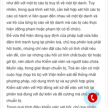
như đối với một bị cáo bị truy tố về một tội danh. Tuy
nhiên, trong quá trình xét hỏi, cần kết hợp xét hỏi các bị
cáo có hành vi liên quan đến nhau về một tội danh và
vai trò của từng bị cáo về tội danh mà các bị cáo thực
hiện (đồng phạm hoặc phạm tội có tổ chức).
Để vừa thể hiện đúng quy định của pháp luật vừa bảo
đảm tính tranh tụng tại phiên toà, chủ toạ phiên toà phải
hỏi trước, nhưng chỉ nên đặt câu hỏi có tính chất nêu
vấn đề, còn lại những câu hỏi có tính chất buộc tội hoặc
gỡ tội, nên dành cho Kiểm sát viên và người bào chữa.
Muốn vậy, trong giai đoạn chuẩn bị, Toà án cần có một
cuộc họp (họp trù bị) với Viện kiểm sát để thống nhất
phương pháp, nội dung trình tự và sự phối hợp giữa
Kiểm sát viên với Hội đồng xét xử để việc xét hỏi tại
phiên toà đúng với dự kiến và đề cương mà chủ toạ đã
chuẩn bị.
Trong quá trình điều khiển việc xét hỏi, chủ toạ phiên