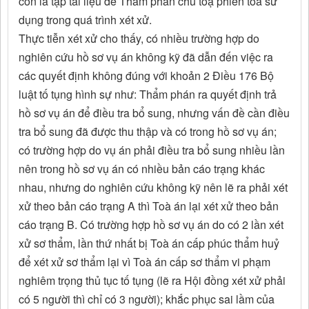
còn là tập tài liệu để Thẩm phán chủ toạ phiên toà sử
dụng trong quá trình xét xử.
Thực tiễn xét xử cho thấy, có nhiều trường hợp do
nghiên cứu hồ sơ vụ án không kỹ đã dẫn đến việc ra
các quyết định không đúng với khoản 2 Điều 176 Bộ
luật tố tụng hình sự như: Thẩm phán ra quyết định trả
hồ sơ vụ án để điều tra bổ sung, nhưng vấn đề cần điều
tra bổ sung đã được thu thập và có trong hồ sơ vụ án;
có trường hợp do vụ án phải điều tra bổ sung nhiều lần
nên trong hồ sơ vụ án có nhiều bản cáo trạng khác
nhau, nhưng do nghiên cứu không kỹ nên lẽ ra phải xét
xử theo bản cáo trạng A thì Toà án lại xét xử theo bản
cáo trạng B. Có trường hợp hồ sơ vụ án do có 2 lần xét
xử sơ thẩm, lần thứ nhất bị Toà án cấp phúc thẩm huỷ
để xét xử sơ thẩm lại vì Toà án cấp sơ thẩm vi phạm
nghiêm trọng thủ tục tố tụng (lẽ ra Hội đồng xét xử phải
có 5 người thì chỉ có 3 người); khắc phục sai lầm của