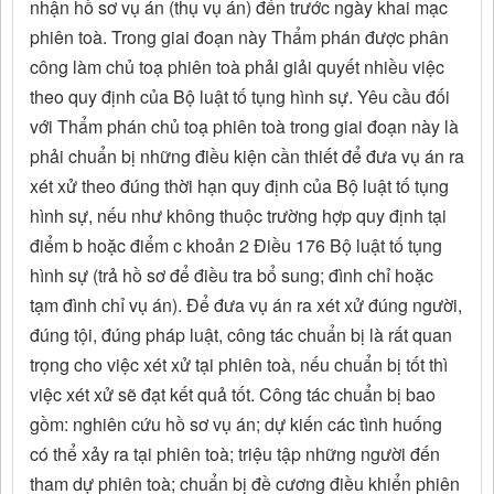
nhận hồ sơ vụ án (thụ vụ án) đến trước ngày khai mạc
phiên toà. Trong giai đoạn này Thẩm phán được phân
công làm chủ toạ phiên toà phải giải quyết nhiều việc
theo quy định của Bộ luật tố tụng hình sự. Yêu cầu đối
với Thẩm phán chủ toạ phiên toà trong giai đoạn này là
phải chuẩn bị những điều kiện cần thiết để đưa vụ án ra
xét xử theo đúng thời hạn quy định của Bộ luật tố tụng
hình sự, nếu như không thuộc trường hợp quy định tại
điểm b hoặc điểm c khoản 2 Điều 176 Bộ luật tố tụng
hình sự (trả hồ sơ để điều tra bổ sung; đình chỉ hoặc
tạm đình chỉ vụ án). Để đưa vụ án ra xét xử đúng người,
đúng tội, đúng pháp luật, công tác chuẩn bị là rất quan
trọng cho việc xét xử tại phiên toà, nếu chuẩn bị tốt thì
việc xét xử sẽ đạt kết quả tốt. Công tác chuẩn bị bao
gồm: nghiên cứu hồ sơ vụ án; dự kiến các tình huống
có thể xảy ra tại phiên toà; triệu tập những người đến
tham dự phiên toà; chuẩn bị đề cương điều khiển phiên