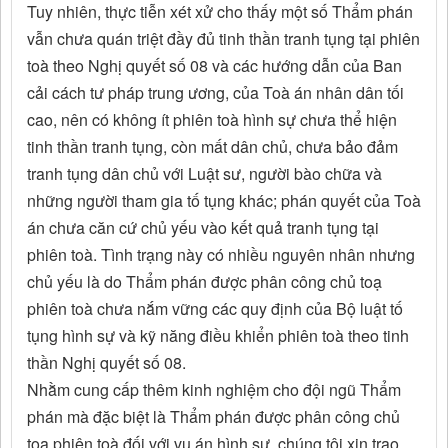
Tuy nhiên, thực tiễn xét xử cho thấy một số Thẩm phán
vẫn chưa quán triệt đầy đủ tinh thần tranh tụng tại phiên
toà theo Nghị quyết số 08 và các hướng dẫn của Ban
cải cách tư pháp trung ương, của Toà án nhân dân tối
cao, nên có không ít phiên toà hình sự chưa thể hiện
tinh thần tranh tụng, còn mất dân chủ, chưa bảo đảm
tranh tụng dân chủ với Luật sư, người bào chữa và
những người tham gia tố tụng khác; phán quyết của Toà
án chưa căn cứ chủ yếu vào kết quả tranh tụng tại
phiên toà. Tình trạng này có nhiều nguyên nhân nhưng
chủ yếu là do Thẩm phán được phân công chủ toạ
phiên toà chưa nắm vững các quy định của Bộ luật tố
tụng hình sự và kỹ năng điều khiển phiên toà theo tinh
thần Nghị quyết số 08.
Nhằm cung cấp thêm kinh nghiệm cho đội ngũ Thẩm
phán mà đặc biệt là Thẩm phán được phân công chủ
tọa phiên toà đối với vụ án hình sự, chúng tôi xin trao