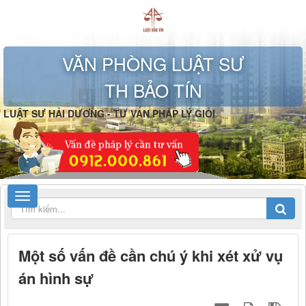
VĂN PHÒNG LUẬT SƯ
TH BẢO TÍN
LUẬT SƯ HẢI DƯƠNG - TƯ VẤN PHÁP LÝ GIỎI
Một số vấn đề cần chú ý khi xét xử vụ
án hình sự