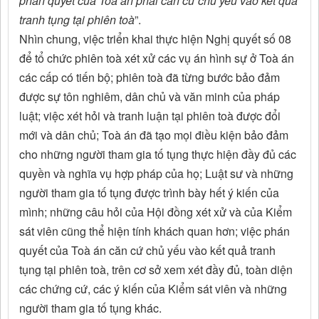
phán quyết của Toà án phải căn cứ chủ yếu vào kết quả
tranh tụng tại phiên toà
”.
Nhìn chung, việc triển khai thực hiện Nghị quyết số 08
để tổ chức phiên toà xét xử các vụ án hình sự ở Toà án
các cấp có tiến bộ; phiên toà đã từng bước bảo đảm
được sự tôn nghiêm, dân chủ và văn minh của pháp
luật; việc xét hỏi và tranh luận tại phiên toà được đổi
mới và dân chủ; Toà án đã tạo mọi điều kiện bảo đảm
cho những người tham gia tố tụng thực hiện đầy đủ các
quyền và nghĩa vụ hợp pháp của họ; Luật sư và những
người tham gia tố tụng được trình bày hết ý kiến của
mình; những câu hỏi của Hội đồng xét xử và của Kiểm
sát viên cũng thể hiện tính khách quan hơn; việc phán
quyết của Toà án căn cứ chủ yếu vào kết quả tranh
tụng tại phiên toà, trên cơ sở xem xét đầy đủ, toàn diện
các chứng cứ, các ý kiến của Kiểm sát viên và những
người tham gia tố tụng khác.