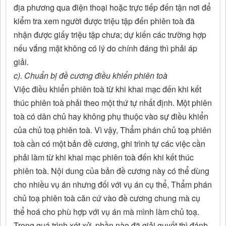
địa phương qua điện thoại hoặc trực tiếp đến tận nơi để
kiểm tra xem người được triệu tập đến phiên toà đã
nhận được giấy triệu tập chưa; dự kiến các trường hợp
nếu vắng mặt không có lý do chính đáng thì phải áp
giải.
c). Chuẩn bị đề cương điều khiển phiên toà
Việc điều khiển phiên toà từ khi khai mạc đến khi kết
thúc phiên toà phải theo một thứ tự nhất định. Một phiên
toà có dân chủ hay không phụ thuộc vào sự điều khiển
của chủ toạ phiên toà. Vì vậy, Thẩm phán chủ toạ phiên
toà cần có một bản đề cương, ghi trình tự các việc cần
phải làm từ khi khai mạc phiên toà đến khi kết thúc
phiên toà. Nội dung của bản đề cương này có thể dùng
cho nhiều vụ án nhưng đối với vụ án cụ thể, Thẩm phán
chủ toạ phiên toà căn cứ vào đề cương chung mà cụ
thể hoá cho phù hợp với vụ án mà mình làm chủ toạ.
Trong quá trình xét xử, phần nào đã giải quyết thì đánh