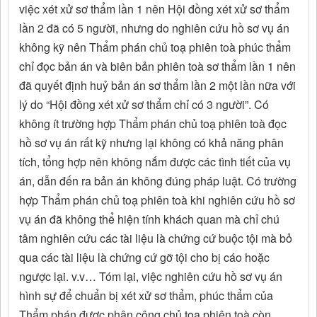
việc xét xử sơ thẩm lần 1 nên Hội đồng xét xử sơ thẩm
lần 2 đã có 5 người, nhưng do nghiên cứu hồ sơ vụ án
không kỹ nên Thẩm phán chủ toạ phiên toà phúc thẩm
chỉ đọc bản án và biên bản phiên toà sơ thẩm lần 1 nên
đã quyết định huỷ bản án sơ thẩm lần 2 một lần nữa với
lý do “Hội đồng xét xử sơ thẩm chỉ có 3 người”. Có
không ít trường hợp Thẩm phán chủ toạ phiên toà đọc
hồ sơ vụ án rất kỹ nhưng lại không có khả năng phân
tích, tổng hợp nên không nắm được các tình tiết của vụ
án, dẫn đến ra bản án không đúng pháp luật. Có trường
hợp Thẩm phán chủ toạ phiên toà khi nghiên cứu hồ sơ
vụ án đã không thể hiện tính khách quan mà chỉ chú
tâm nghiên cứu các tài liệu là chứng cứ buộc tội mà bỏ
qua các tài liệu là chứng cứ gỡ tội cho bị cáo hoặc
ngược lại. v.v… Tóm lại, việc nghiên cứu hồ sơ vụ án
hình sự để chuẩn bị xét xử sơ thẩm, phúc thẩm của
Thẩm phán được phân công chủ toạ phiên toà còn