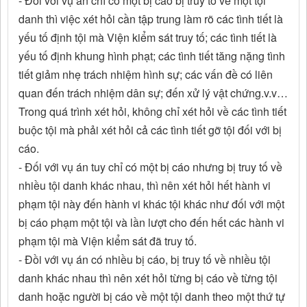
- Đối với vụ án chỉ có một bị cáo bị truy tố về một tội
danh thì việc xét hỏi cần tập trung làm rõ các tình tiết là
yếu tố định tội mà Viện kiểm sát truy tố; các tình tiết là
yếu tố định khung hình phạt; các tình tiết tăng nặng tình
tiết giảm nhẹ trách nhiệm hình sự; các vấn đề có liên
quan đến trách nhiệm dân sự; đến xử lý vật chứng.v.v…
Trong quá trình xét hỏi, không chỉ xét hỏi về các tình tiết
buộc tội mà phải xét hỏi cả các tình tiết gỡ tội đối với bị
cáo.
- Đối với vụ án tuy chỉ có một bị cáo nhưng bị truy tố về
nhiều tội danh khác nhau, thì nên xét hỏi hết hành vi
phạm tội này đến hành vi khác tội khác như đối với một
bị cáo phạm một tội và lần lượt cho đến hết các hành vi
phạm tội mà Viện kiểm sát đã truy tố.
- Đồi với vụ án có nhiều bị cáo, bị truy tố về nhiều tội
danh khác nhau thì nên xét hỏi từng bị cáo về từng tội
danh hoặc người bị cáo về một tội danh theo một thứ tự