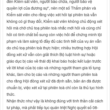
đến Kiểm sát viên, người bào chữa, người bảo vệ
quyền lợi của đương sự”, nên một số Thẩm phán và
Kiểm sát viên cho rằng việc xét hỏi tại phiên toà vẫn
không có gì thay đổi, Kiểm sát viên không chủ động xét
hỏi mà chờ chủ toạ phiên toà nhắc mới hỏi và cũng chỉ
hỏi có tính chất bổ sung còn việc hỏi để chứng minh tội
phạm và làm sáng tỏ đầy đủ các tình tiết của vụ án vẫn
do chủ toạ phiên toà thực hiện; nhiều trường hợp Hội
đồng xét xử vẫn còn giải thích Bộ luật hình sự hoặc
giáo dục bị cáo về thái độ khai báo hoặc kết luận trước
về lời khai của bị cáo và những người tham gia tố tụng
khác, làm cho bị cáo và những người tham phiên toà
cho rằng Hội đồng xét xử đã định sẵn, bản án đã được
chuẩn bị, việc xét xử tại phiên toà chỉ còn là thủ tục hình
thức.
Nhận thức như vậy là không đúng với tinh thần cải cách
tư pháp, mà phải tiếp tục quán triệt Nghị quyết số 08-