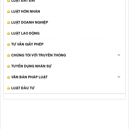
LUẬT ĐẤT ĐAI
LUẬT HÔN NHÂN
LUẬT DOANH NGHIỆP
LUẬT LAO ĐỘNG
TƯ VẤN GIẤY PHÉP
CHÚNG TÔI VỚI TRUYỀN THÔNG
TUYỂN DỤNG NHÂN SỰ
VĂN BẢN PHÁP LUẬT
LUẬT ĐẦU TƯ