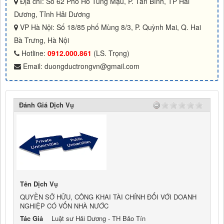
Địa chỉ: Số 62 Phố Hồ Tùng Mậu, P. Tân Bình, TP Hải
Dương, Tỉnh Hải Dương
VP Hà Nội: Số 18/85 phố Mùng 8/3, P. Quỳnh Mai, Q. Hai
Bà Trưng, Hà Nội
Hotline:
0912.000.861
(LS. Trọng)
Email: duongductrongvn@gmail.com
Đánh Giá Dịch Vụ
Tên Dịch Vụ
QUYỀN SỞ HỮU, CÔNG KHAI TÀI CHÍNH ĐỐI VỚI DOANH
NGHIỆP CÓ VỐN NHÀ NƯỚC
Tác Giả
Luật sư Hải Dương - TH Bảo Tín