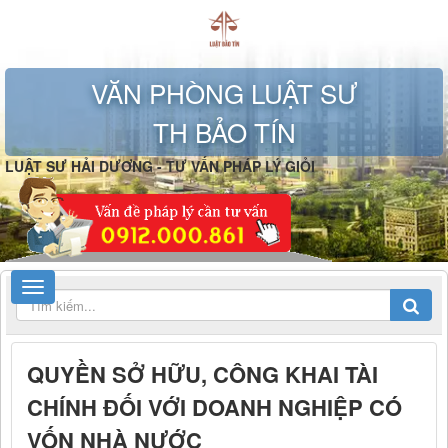
VĂN PHÒNG LUẬT SƯ
TH BẢO TÍN
LUẬT SƯ HẢI DƯƠNG - TƯ VẤN PHÁP LÝ GIỎI
QUYỀN SỞ HỮU, CÔNG KHAI TÀI
CHÍNH ĐỐI VỚI DOANH NGHIỆP CÓ
VỐN NHÀ NƯỚC