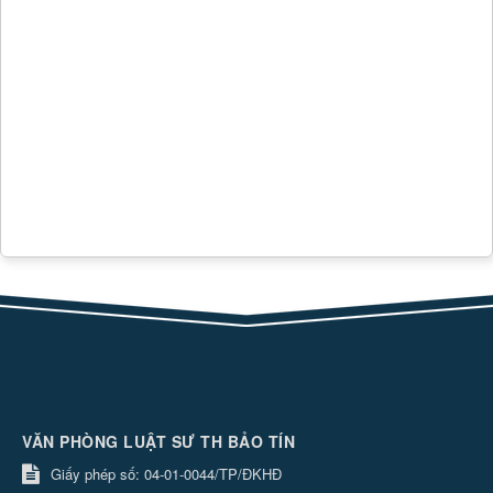
VĂN PHÒNG LUẬT SƯ TH BẢO TÍN
Giấy phép số: 04-01-0044/TP/ĐKHĐ