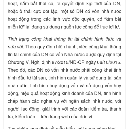
hoạt, nắm bắt thời cơ, ra quyết định kịp thời của DN,
hoặc ở thái cực đối lập, một số DN có vốn nhà nước
hoạt động trong các lĩnh vực độc quyền, có “kim bài
miễn tử” lại đang sử dụng nguồn lực công để trục lợi tư.
Tình trạng công khai thông tin tài chính hình thức và
nửa vời:
Theo quy định hiện hành, việc công khai thông
tin tài chính của DN có vốn Nhà nước được quy định tại
Chương V, Nghị định 87/2015/NĐ-CP ngày 06/10/2015.
Theo đó, các DN có vốn nhà nước phải công khai tình
hình đầu tư tài sản, tình hình quản lý và sử dụng tài sản
nhà nước, tình hình huy động vốn và sử dụng vốn huy
động, hiệu quả hoạt động kinh doanh của DN, tình hình
chấp hành các nghĩa vụ với ngân sách nhà nước, với
người lao động, giải trình với các đoàn kiểm tra, thanh
tra, kiểm toán… trên trang web của đơn vị…
Tuy nhiên, quy định về mẫu biểu, nội dung công khai…