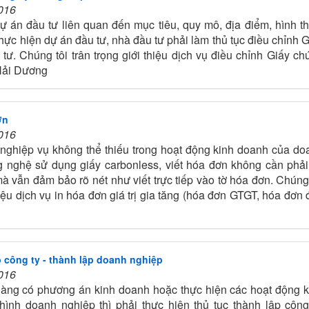
016
ự án đầu tư liên quan đến mục tiêu, quy mô, địa điểm, hình th
thực hiện dự án đầu tư, nhà đầu tư phải làm thủ tục điều chỉnh 
ư. Chúng tôi trân trọng giới thiệu dịch vụ điều chỉnh Giấy ch
 Hải Dương
ơn
016
 nghiệp vụ không thể thiếu trong hoạt động kinh doanh của do
g nghệ sử dụng giấy carbonless, viết hóa đơn không cần phải
à vẫn đảm bảo rõ nét như viết trực tiếp vào tờ hóa đơn. Chúng
hiệu dịch vụ in hóa đơn giá trị gia tăng (hóa đơn GTGT, hóa đơn 
p công ty - thành lập doanh nghiệp
016
àng có phương án kinh doanh hoặc thực hiện các hoạt động k
ình doanh nghiệp thì phải thực hiện thủ tục thành lập công 