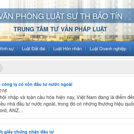
VĂN PHÒNG LUẬT SƯ TH BẢO TÍN
TRUNG TÂM TƯ VẤN PHÁP LUẬT
Hình sự
Luật Đất đai
Luật Hôn nhân
Luật Doanh nghiệp
p công ty có vốn đầu tư nước ngoài
016
hội nhập và toàn cầu hóa hiện nay, Việt Nam đang là điểm đến
iều nhà đầu tư nước ngoài, trong đó có những thương hiệu quốc
Ford, ANZ…
nh giấy chứng nhận đầu tư