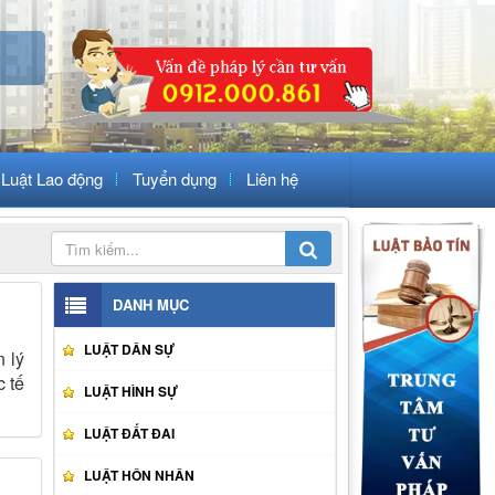
Luật Lao động
Tuyển dụng
Liên hệ
DANH MỤC
LUẬT DÂN SỰ
 lý
 tế
LUẬT HÌNH SỰ
LUẬT ĐẤT ĐAI
LUẬT HÔN NHÂN