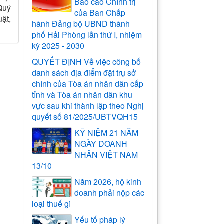
Báo cáo Chính trị
Quý
của Ban Chấp
uật,
hành Đảng bộ UBND thành
phố Hải Phòng lần thứ I, nhiệm
kỳ 2025 - 2030
QUYẾT ĐỊNH Về việc công bố
danh sách địa điểm đặt trụ sở
chính của Tòa án nhân dân cấp
tỉnh và Tòa án nhân dân khu
vực sau khi thành lập theo Nghị
quyết số 81/2025/UBTVQH15
KỶ NIỆM 21 NĂM
NGÀY DOANH
NHÂN VIỆT NAM
13/10
Năm 2026, hộ kinh
doanh phải nộp các
loại thuế gì
Yếu tố pháp lý