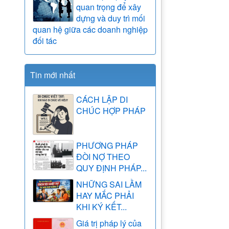
quan trọng để xây
dựng và duy trì mối
quan hệ giữa các doanh nghiệp
đối tác
Tin mới nhất
CÁCH LẬP DI
CHÚC HỢP PHÁP
PHƯƠNG PHÁP
ĐÒI NỢ THEO
QUY ĐỊNH PHÁP...
NHỮNG SAI LẦM
HAY MẮC PHẢI
KHI KÝ KẾT...
Giá trị pháp lý của