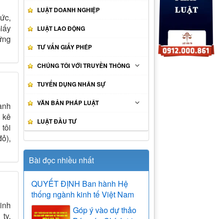
LUẬT DOANH NGHIỆP
ức,
Giấy
LUẬT LAO ĐỘNG
ứng
TƯ VẤN GIẤY PHÉP
CHÚNG TÔI VỚI TRUYỀN THÔNG
TUYỂN DỤNG NHÂN SỰ
VĂN BẢN PHÁP LUẬT
anh
 kê
LUẬT ĐẦU TƯ
 tôi
đỏ),
Bài đọc nhiều nhất
QUYẾT ĐỊNH Ban hành Hệ
thống ngành kinh tế Việt Nam
inh
Góp ý vào dự thảo
ty.