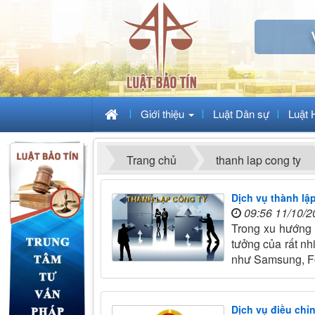
Giới thiệu
Luật Dân sự
Luật 
Trang chủ
thanh lap cong ty
Dịch vụ thành lậ
09:56 11/10/2
Trong xu hướng 
tưởng của rất nh
như Samsung, 
Dịch vụ điều chỉ